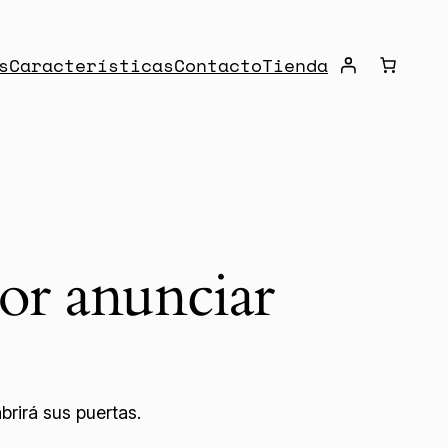
s
Características
Contacto
Tienda
or anunciar
rirá sus puertas.